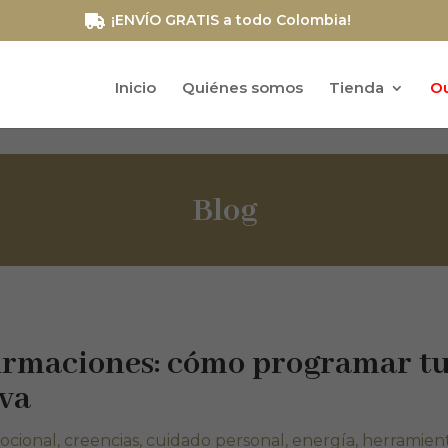
¡ENVÍO GRATIS a todo Colombia!
Inicio
Quiénes somos
Tienda
Ou
Blog
firmaciones: cómo programar t
iva
ocional
,
creencias
,
cuidado personal
,
energía
,
herramien