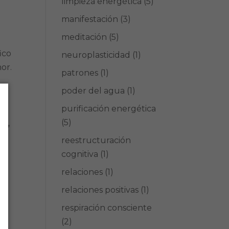
limpieza energética
(5)
manifestación
(3)
meditación
(5)
ico
neuroplasticidad
(1)
or.
patrones
(1)
poder del agua
(1)
purificación energética
(5)
ir,
reestructuración
cognitiva
(1)
ad
relaciones
(1)
ón
relaciones positivas
(1)
respiración consciente
(2)