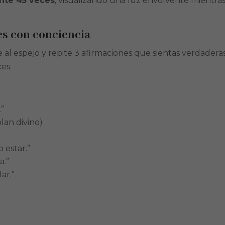
nte 45 veces
, visualizando una luz envolvente mientras
es con conciencia
al espejo y repite 3 afirmaciones que sientas verdaderas
ces.
.”
lan divino)
 estar.”
a.”
ar.”