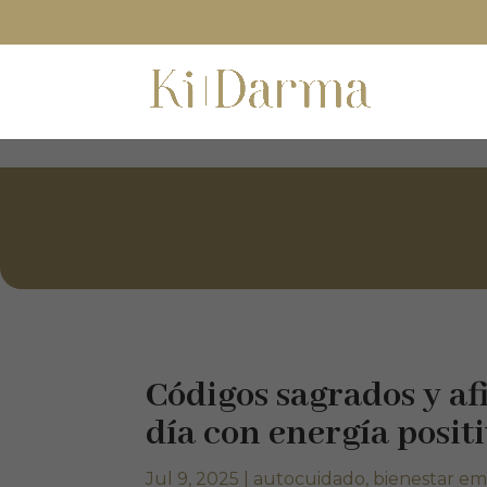
/*Código de segimiento RD STATION*/
Códigos sagrados y a
día con energía posit
Jul 9, 2025
|
autocuidado
,
bienestar em