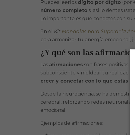
Puedes leerlos
dígito por dígito
(por 
número completo
si así lo sientes (s
Lo importante es que conectes con su vi
En el
Kit
Mandalas para Superar la An
para armonizar tu energía emocional, j
¿Y qué son las afirmacio
Las
afirmaciones
son frases positivas
subconsciente y moldear tu realidad inte
creer y conectar con lo que estás d
Desde la neurociencia, se ha demostrado
cerebral, reforzando redes neuronales a
emocional.
Ejemplos de afirmaciones: