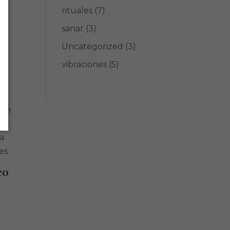
rituales
(7)
sanar
(3)
Uncategorized
(3)
vibraciones
(5)
 de
 a
es:
co