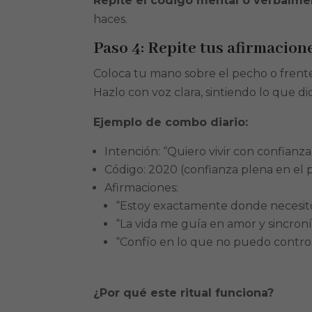
Repite el código mental o verbalme
haces.
Paso 4: Repite tus afirmacion
Coloca tu mano sobre el pecho o frente 
Hazlo con voz clara, sintiendo lo que di
Ejemplo de combo diario:
Intención: “Quiero vivir con confianza
Código: 2020 (confianza plena en el p
Afirmaciones:
“Estoy exactamente donde necesito
“La vida me guía en amor y sincroní
“Confío en lo que no puedo control
¿Por qué este ritual funciona?