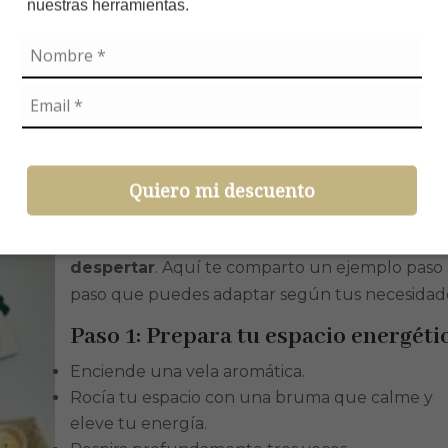
nuestras herramientas.
 con mi alma.”
edo.”
ud
para anotar tus afirmaciones cada mañana
on códigos sagrados y afirmaciones
Quiero mi descuento
Crear una rutina de día es una forma poderosa
alinear cuerpo, mente y energía desde el
despertar
. Aquí te comparto un ejemplo paso
paso que puedes adaptar según tus necesidad
Paso 1: Prepara tu espacio energéti
Enciende una vela aromática.
Rocía tu espacio con una bruma que calme y
eleve tu energía.