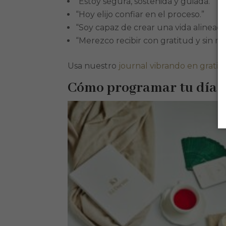
“Estoy segura, sostenida y guiada.”
“Hoy elijo confiar en el proceso.”
“Soy capaz de crear una vida alineada
“Merezco recibir con gratitud y sin mi
Usa nuestro
journal vibrando en gratit
Cómo programar tu día c