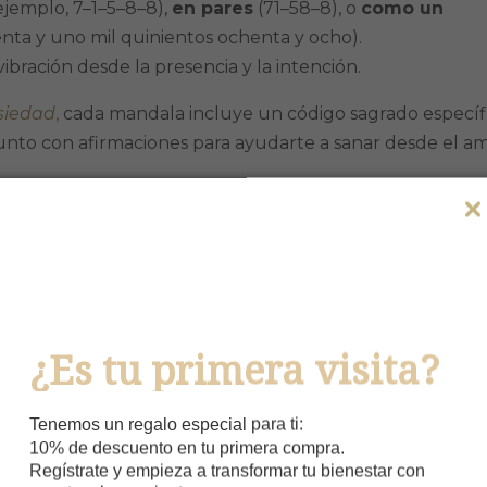
ejemplo, 7–1–5–8–8),
en pares
(71–58–8), o
como un
etenta y uno mil quinientos ochenta y ocho).
bración desde la presencia y la intención.
siedad
,
cada mandala incluye un código sagrado específ
unto con afirmaciones para ayudarte a sanar desde el am
nes conscientes?
 en tiempo presente que ayudan a reprogramar tu mente
rior. No se trata solo de repetir por repetir, sino de
sent
iciendo
.
 que la repetición de afirmaciones influye en la activid
¿Es tu primera visita?
sociadas a la motivación, la autovaloración y la regulaci
Tenemos un regalo especial para ti:
10% de descuento en tu primera compra.
Regístrate y empieza a transformar tu bienestar con