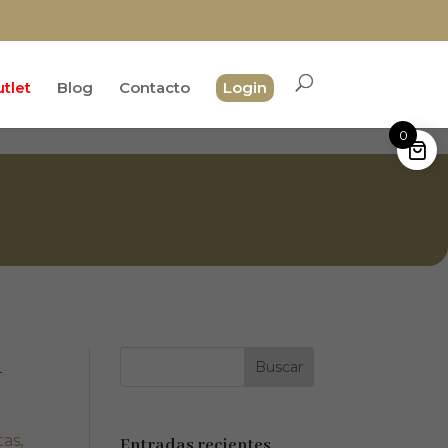
tlet
Blog
Contacto
Login
0
u
tas
,
Entradas recientes