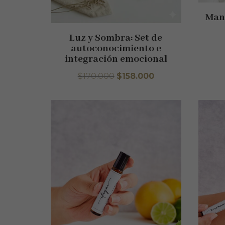
Mand
Luz y Sombra: Set de
autoconocimiento e
integración emocional
El
El
$
170.000
$
158.000
precio
precio
original
actual
era:
es:
$170.000.
$158.000.