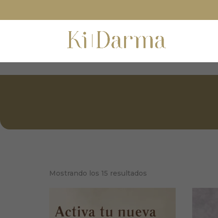
/*Código de segimiento RD STATION*/
Mostrando los 15 resultados