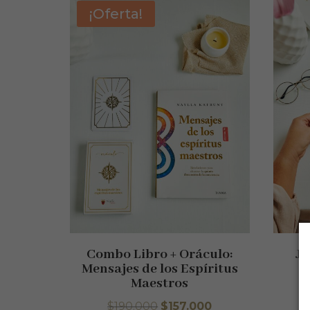
¡Oferta!
Combo Libro + Oráculo:
Jo
Mensajes de los Espíritus
Maestros
El
El
$
190.000
$
157.000