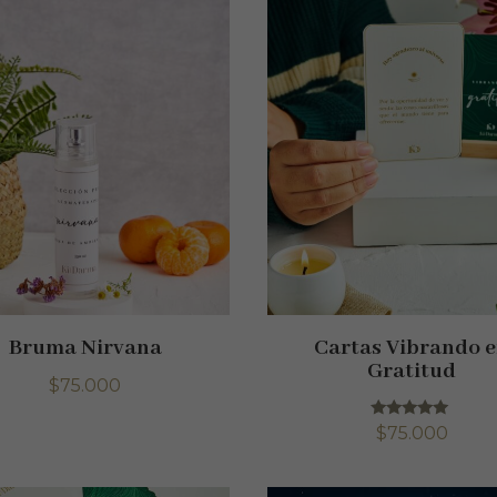
Bruma Nirvana
Cartas Vibrando 
Gratitud
$
75.000
Valorado
$
75.000
con
5.00
de 5