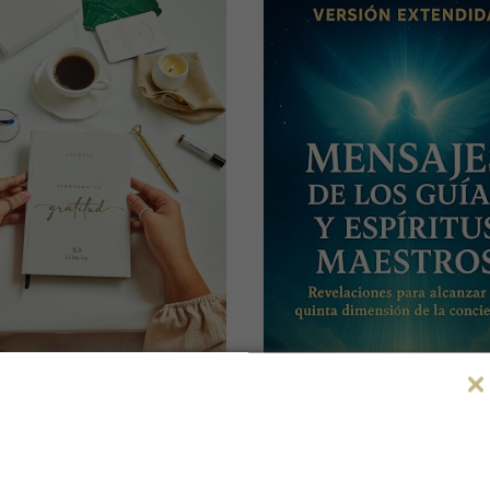
urnal Vibrando con
Gratitud
Libro Digital: Mensaj
$
99.000
los Espíritus Maestro