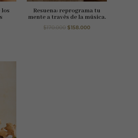
 los
Resuena: reprograma tu
s
mente a través de la música.
El
El
$
170.000
$
158.000
precio
precio
original
actual
era:
es:
$170.000.
$158.000.