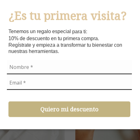
Naylla Kafruny, ver
extendida
¿Es tu primera visita?
$
58.600
Tenemos un regalo especial para ti:
10% de descuento en tu primera compra.
Regístrate y empieza a transformar tu bienestar con
nuestras herramientas.
Quiero mi descuento