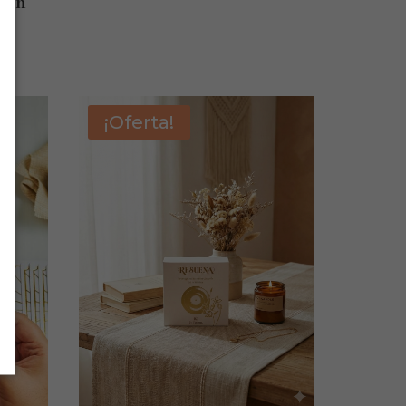
sión
¡Oferta!