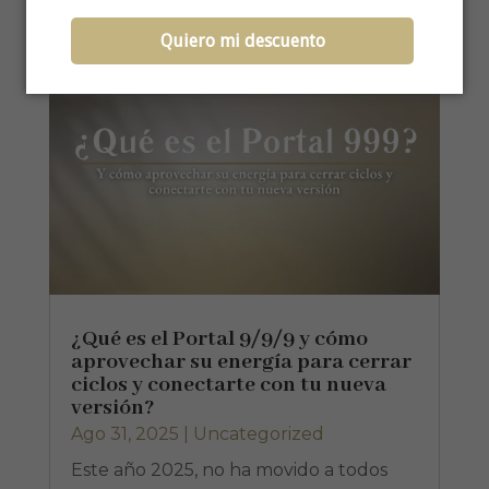
Quiero mi descuento
¿Qué es el Portal 9/9/9 y cómo
aprovechar su energía para cerrar
ciclos y conectarte con tu nueva
versión?
Ago 31, 2025
|
Uncategorized
Este año 2025, no ha movido a todos