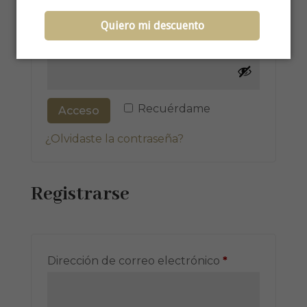
Quiero mi descuento
Obligatorio
Contraseña
*
Recuérdame
Acceso
¿Olvidaste la contraseña?
Registrarse
Obligatorio
Dirección de correo electrónico
*