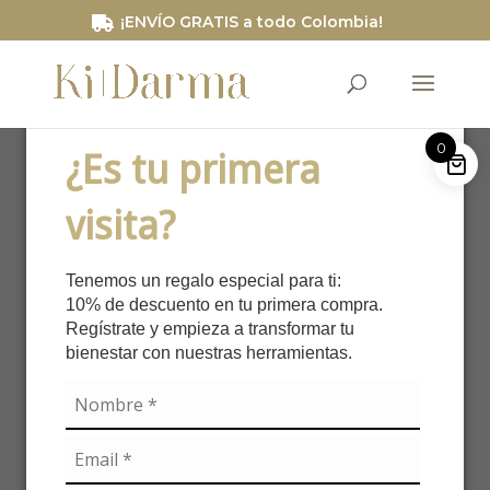
/*Código de segimiento RD STATION*/
¡ENVÍO GRATIS a todo Colombia!
0
¿Es tu primera
visita?
Mi cuenta
Tenemos un regalo especial para ti:
Acceder
10% de descuento en tu primera compra.
Regístrate y empieza a transformar tu
bienestar con nuestras herramientas.
Nombre de usuario o correo
Obligatorio
electrónico
*